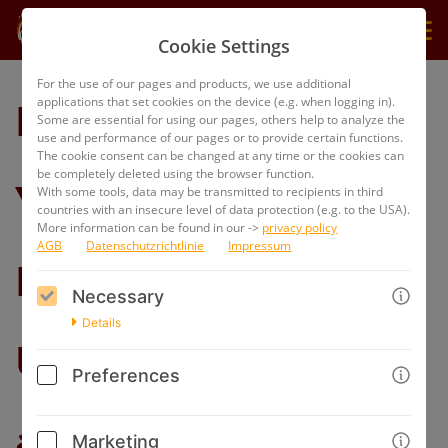
Cookie Settings
BACK
For the use of our pages and products, we use additional
BECKENBODEN-
applications that set cookies on the device (e.g. when logging in).
Some are essential for using our pages, others help to analyze the
use and performance of our pages or to provide certain functions.
The cookie consent can be changed at any time or the cookies can
be completely deleted using the browser function.
YOGA ENTSPANNT:
With some tools, data may be transmitted to recipients in third
countries with an insecure level of data protection (e.g. to the USA).
More information can be found in our ->
privacy policy
AGB
Datenschutzrichtlinie
Impressum
Buch mit
Necessary
Details
Übungsprogramm
Preferences
als Audio-Download
Marketing