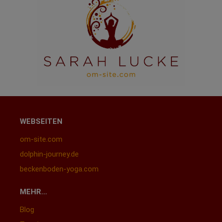
WEBSEITEN
om-site.com
dolphin-journey.de
beckenboden-yoga.com
MEHR...
Blog